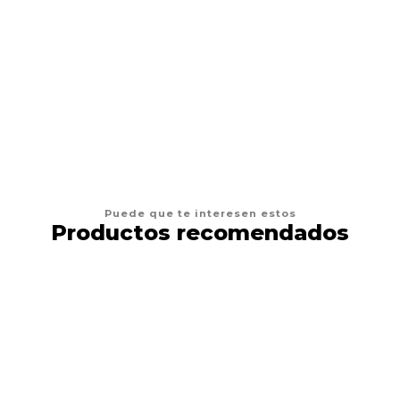
KERBL
Kerbl Collar Cool
$4.900
VER OPCIONES
Puede que te interesen estos
Productos recomendados