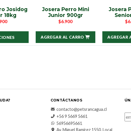
ro Josidog
Josera Perro Mini
Josera P
r 18kg
Junior 900gr
Senio
.900
$6.900
$6
AGREGAR AL CARRO
AGREGAR 
CIONES
UDA?
CONTÁCTANOS
ÚN
contacto@petsrancagua.cl
‪+56 9 5669 5661‬
56956695661‬
Av. Miguel Ramírez 1550, Local