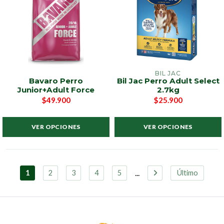
BIL JAC
Bavaro Perro
Bil Jac Perro Adult Select
Junior+Adult Force
2.7kg
$49.900
$25.900
VER OPCIONES
VER OPCIONES
...
1
2
3
4
5
Último