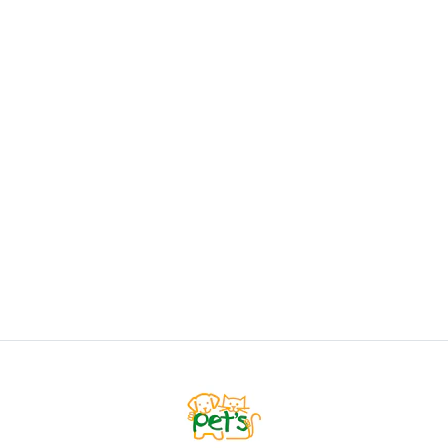
CATIT
Catit Fuente Flor Azul Led 3lts
$49.900
AGREGAR AL CARRO