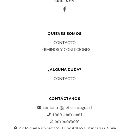
SÍGUENOS
QUIENES SOMOS
CONTACTO
TÉRMINOS Y CONDICIONES
¿ALGUNA DUDA?
CONTACTO
CONTÁCTANOS
contacto@petsrancagua.cl
‪+56 9 5669 5661‬
56956695661‬
Av. Miguel Ramírez 1550, Local 20-21, Rancagua, Chile