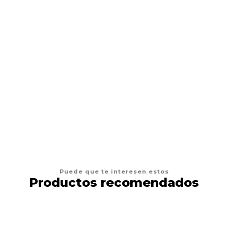
KERBL
Kerbl Collar Cool
$4.900
VER OPCIONES
Puede que te interesen estos
Productos recomendados