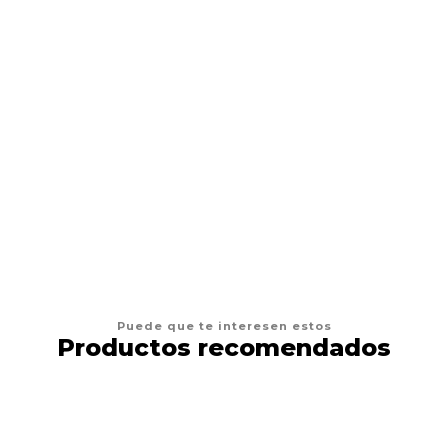
KERBL
Kerbl Cinturón Auto
Desde
$14.900
VER OPCIONES
Puede que te interesen estos
Productos recomendados