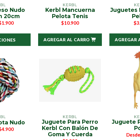
RBL
KERBL
KE
eso Nudo
Kerbl Mancuerna
Juguetes 
n 20cm
Pelota Tenis
Pe
$1.900
$10.900
$3
AGREGAR AL CARRO
AGREGAR 
CIONES
RBL
KERBL
KE
Juguete Para Perro
Juguete P
lota Nudo
Kerbl Con Balón De
Po
$4.900
Goma Y Cuerda
Desd