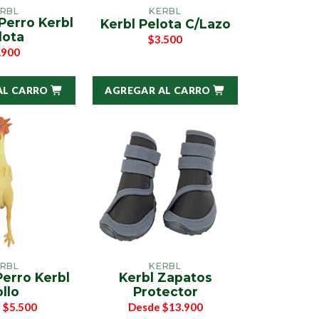
RBL
KERBL
Perro Kerbl
Kerbl Pelota C/Lazo
lota
$3.500
.900
AL CARRO
AGREGAR AL CARRO
RBL
KERBL
erro Kerbl
Kerbl Zapatos
llo
Protector
e
$5.500
Desde
$13.900