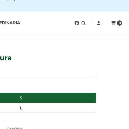
ERINARIA
0
Dura
S
L