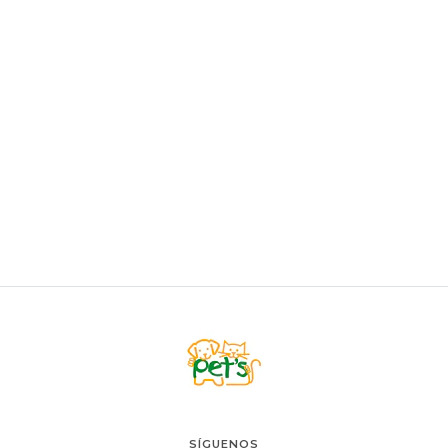
JW
JW Undercoat Peine Doble
$15.900
AGREGAR AL CARRO
SÍGUENOS