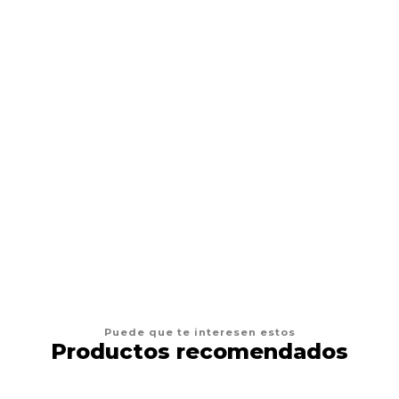
TOP K9
Arena Top K9 Aroma Rosas
$26.500
VER OPCIONES
Puede que te interesen estos
Productos recomendados