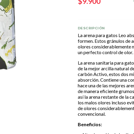
$9.900
DESCRIPCIÓN
La arena para gatos Leo abs
formen. Estos gránulos de 
olores considerablemente m
un perfecto control de olor.
La arena sanitaria para gat
de la mejor arcilla natural
carbón Activo, estos dos m
absorción. Contiene una con
hace una de las mejores ar
de manera eficiente grumos
así la arena restante de la 
los malos olores incluso ev
de olores considerablement
convencional.
Beneficios: