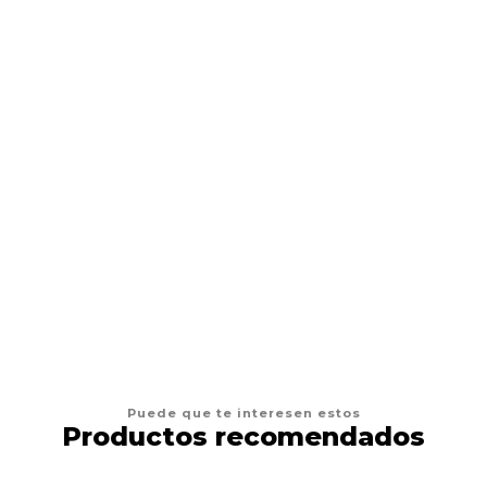
Arena AmericaLitter Quick Clumping 20kg
$19.900
AGREGAR AL CARRO
Puede que te interesen estos
Productos recomendados