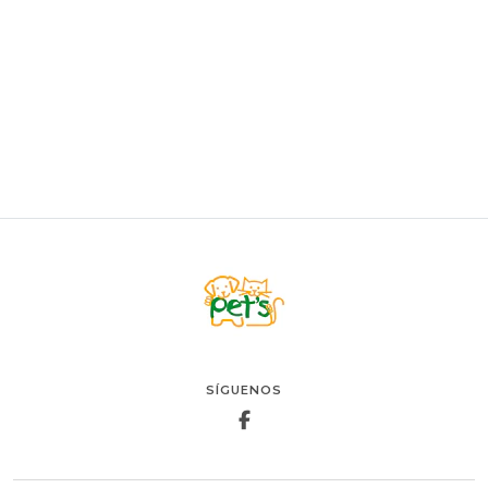
Arena AmericaLitter Quick Clumping 20kg
$19.900
AGREGAR AL CARRO
SÍGUENOS