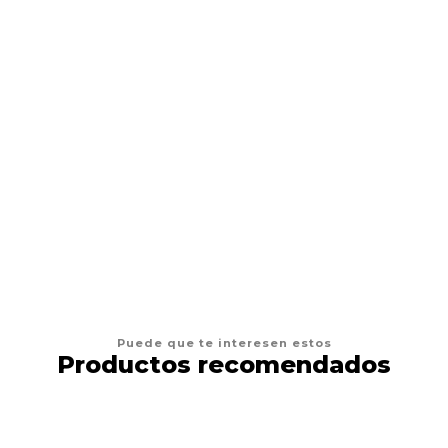
BAM BONES
Snack Perro Bam Bones Beef
$9.900
VER OPCIONES
Puede que te interesen estos
Productos recomendados