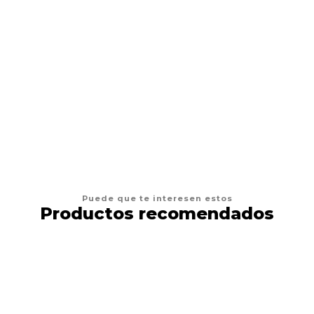
AFP
Juguetes Gato AFP Furry Fluffer Ball
$4.900
AGREGAR AL CARRO
Puede que te interesen estos
Productos recomendados