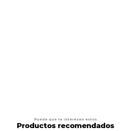
AFP
Juguetes Gato AFP Furry Fluffer Ball
$4.900
AGREGAR AL CARRO
Puede que te interesen estos
Productos recomendados