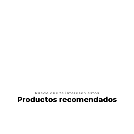
AFP
Juguetes Gato AFP Furry Fluffer Ball
$4.900
AGREGAR AL CARRO
Puede que te interesen estos
Productos recomendados