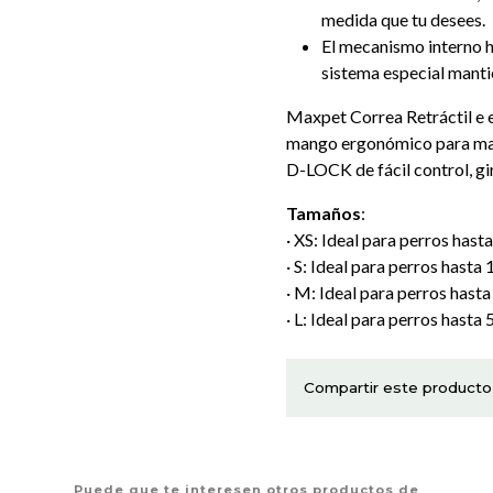
medida que tu desees.
El mecanismo interno h
sistema especial mantie
Maxpet Correa Retráctil e e
mango ergonómico para may
D-LOCK de fácil control, gir
Tamaños
:
· XS: Ideal para perros hast
· S: Ideal para perros hasta 
· M: Ideal para perros hasta
· L: Ideal para perros hasta 
Compartir este producto
Puede que te interesen otros productos de