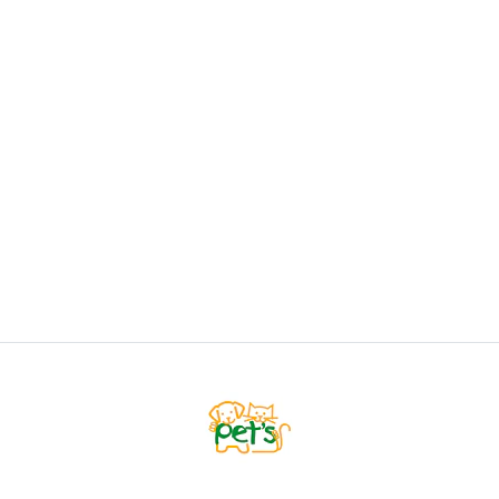
MASCAN
Mascan Arnés Cruzado Rojo
Desde
$7.400
VER OPCIONES