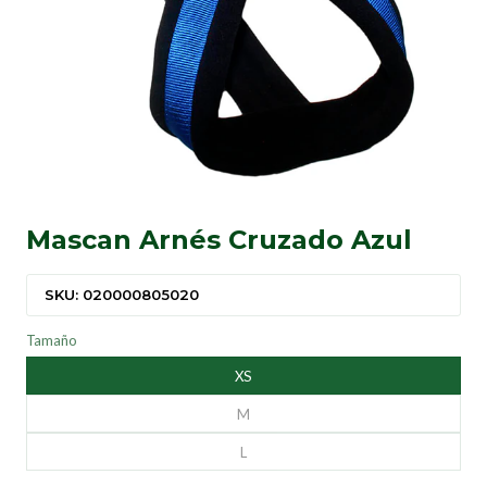
Mascan Arnés Cruzado Azul
SKU: 020000805020
Tamaño
XS
M
L