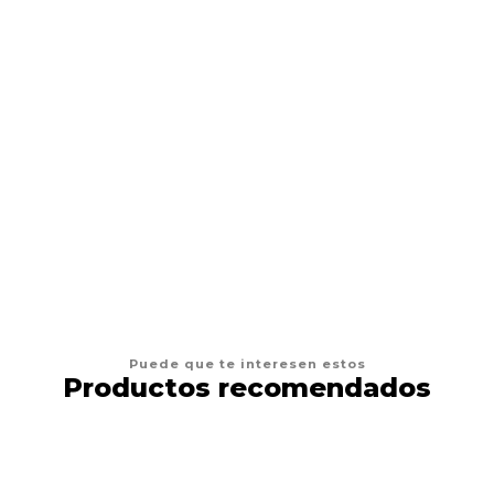
AFP
Juguetes Gato AFP Furry Fluffer Ball
$4.900
AGREGAR AL CARRO
Puede que te interesen estos
Productos recomendados