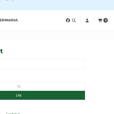
ERINARIA
0
t
7K
14K