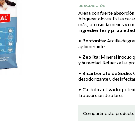
DESCRIPCIÓN
Arena con fuerte absorción 
bloquear olores. Estas carac
más, se ensucia menos y em
ingredientes y propiedad
•
Bentonita:
Arcilla de gr
aglomerante.
•
Zeolita:
Mineral inocuo q
y humedad. Refuerza las pro
•
Bicarbonato de Sodio:
C
desodorizante y desinfecta
•
Carbón activado:
potent
la absorción de olores.
Compartir este producto