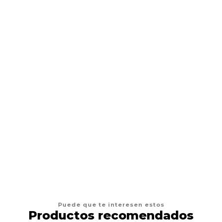
BAM BONES
Snack Perro Bam Bones Beef
$9.900
VER OPCIONES
Puede que te interesen estos
Productos recomendados