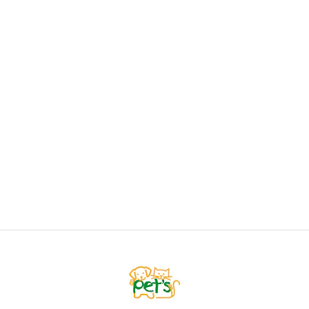
DOCO
Doco Loco Arnés Gummy
Desde
$15.500
VER OPCIONES