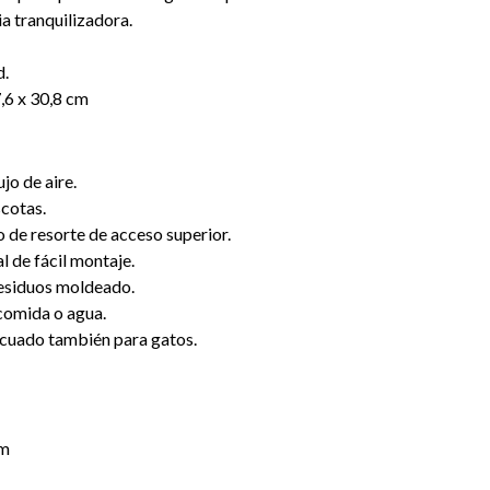
a tranquilizadora.
d.
,6 x 30,8 cm
jo de aire.
cotas.
de resorte de acceso superior.
l de fácil montaje.
residuos moldeado.
comida o agua.
cuado también para gatos.
cm