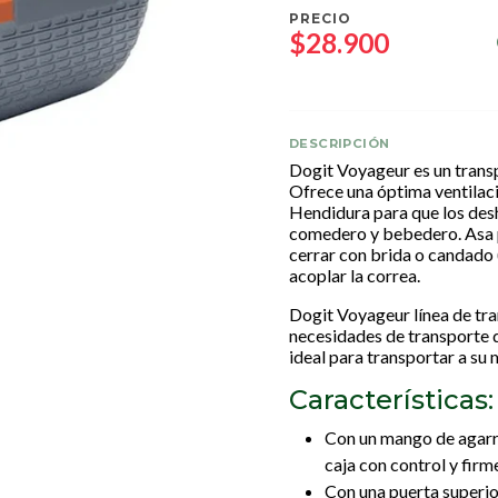
PRECIO
$28.900
DESCRIPCIÓN
Dogit Voyageur es un transp
Ofrece una óptima ventilació
Hendidura para que los de
comedero y bebedero. Asa p
cerrar con brida o candado (
acoplar la correa.
Dogit Voyageur línea de tran
necesidades de transporte d
ideal para transportar a su
Características
Con un mango de agarre
caja con control y firm
Con una puerta superio