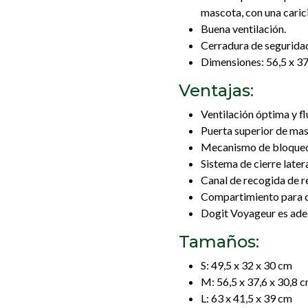
mascota, con una carici
Buena ventilación.
Cerradura de segurida
Dimensiones: 56,5 x 37
Ventajas:
Ventilación óptima y flu
Puerta superior de mas
Mecanismo de bloqueo 
Sistema de cierre latera
Canal de recogida de 
Compartimiento para 
Dogit Voyageur es ade
Tamaños:
S: 49,5 x 32 x 30 cm
M: 56,5 x 37,6 x 30,8 
L: 63 x 41,5 x 39 cm