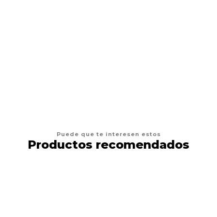
AFP
Juguetes Gato AFP Furry Fluffer Ball
$4.900
AGREGAR AL CARRO
Puede que te interesen estos
Productos recomendados