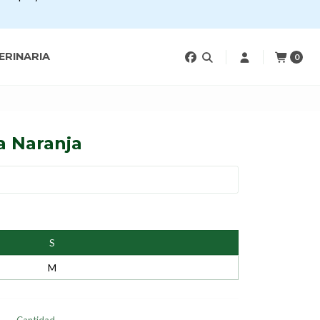
ERINARIA
0
a Naranja
S
M