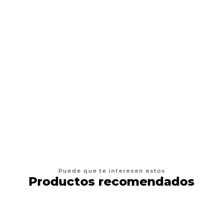
SPOT
Spot Silver Vine
$6.500
AGREGAR AL CARRO
Puede que te interesen estos
Productos recomendados