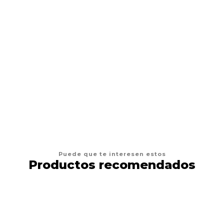
CHURU
Snack Gatos Churu Chicken 56gr
$2.800
AGREGAR AL CARRO
Puede que te interesen estos
Productos recomendados