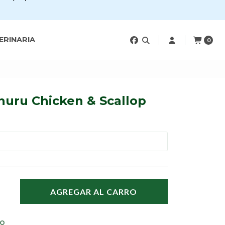
ERINARIA
0
huru Chicken & Scallop
AGREGAR AL CARRO
TO