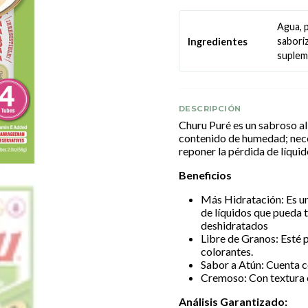
Agua, p
saboriz
Ingredientes
supleme
DESCRIPCIÓN
Churu Puré es un sabroso al
contenido de humedad; neces
reponer la pérdida de líquid
Beneficios
Más Hidratación: Es un
de líquidos que pueda 
deshidratados
Libre de Granos: Esté p
colorantes.
Sabor a Atún: Cuenta co
Cremoso: Con textura c
Análisis Garantizado: