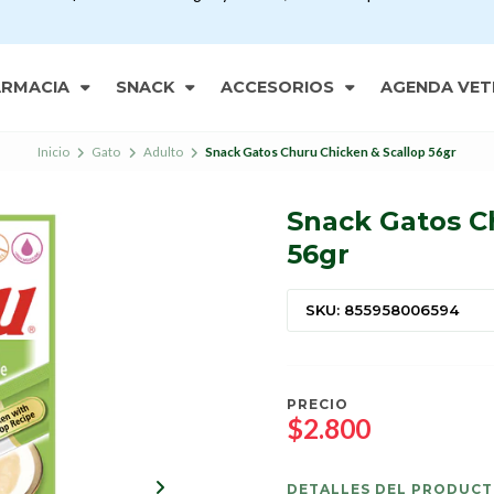
ARMACIA
SNACK
ACCESORIOS
AGENDA VET
Inicio
Gato
Adulto
Snack Gatos Churu Chicken & Scallop 56gr
Snack Gatos C
56gr
SKU: 855958006594
PRECIO
$2.800
DETALLES DEL PRODUC