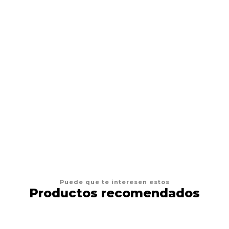
CHURU
Snack Gatos Churu Chicken 56gr
$2.800
AGREGAR AL CARRO
Puede que te interesen estos
Productos recomendados