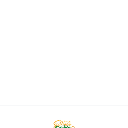
WUWU
Wuwu Toallas Húmedas Clorhexidina
$5.400
VER OPCIONES