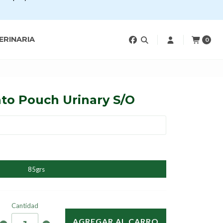
ERINARIA
0
ato Pouch Urinary S/O
85grs
Cantidad
AGREGAR AL CARRO