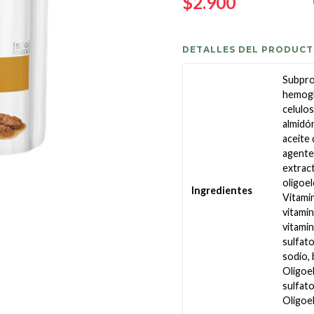
$2.900
DETALLES DEL PRODUC
Subpro
hemoglo
celulos
almidón
aceite 
agente
extract
oligoe
Ingredientes
Vitamin
vitamin
vitamin
sulfato
sodio, 
Oligoel
sulfato
Oligoe