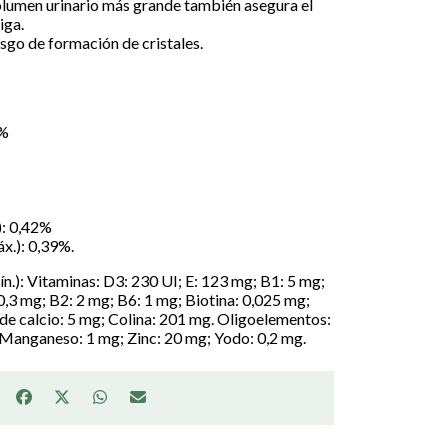
volumen urinario más grande también asegura el
iga.
esgo de formación de cristales.
5%
.): 0,42%
áx.): 0,39%.
n.): Vitaminas: D3: 230 UI; E: 123 mg; B1: 5 mg;
 0,3 mg; B2: 2 mg; B6: 1 mg; Biotina: 0,025 mg;
de calcio: 5 mg; Colina: 201 mg. Oligoelementos:
 Manganeso: 1 mg; Zinc: 20 mg; Yodo: 0,2 mg.