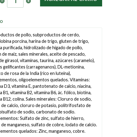
TO
ductos de pollo, subproductos de cerdo,
bina porcina, harina de trigo, gluten de trigo,
a purificada, hidrolizado de hígado de pollo,
 de maíz, sales minerales, aceite de pescado,
de girasol, vitaminas, taurina, azúcares (caramelo),
s gelificantes (carragenanos), DL-metionina,
o de rosa de la India (rico en luteína),
lementos, oligoelementos quelados. Vitaminas:
a D3, vitamina E, pantotenato de calcio, niacina,
a B1, vitamina B2, vitamina B6, ác. fólico, biotina,
a B12, colina. Sales minerales: Cloruro de sodio,
 de calcio, cloruro de potasio, politrifosfato de
bisulfato de sodio, carbonato de sodio.
ementos: Sulfato de zinc, sulfato de hierro,
 de manganeso, sulfato de cobre, iodato de calcio.
lementos quelados: Zinc, manganeso, cobre.