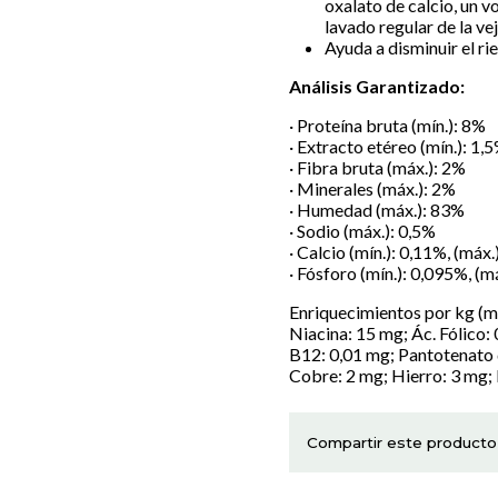
oxalato de calcio, un 
lavado regular de la vej
Ayuda a disminuir el ri
Análisis Garantizado:
· Proteína bruta (mín.): 8%
· Extracto etéreo (mín.): 1,
· Fibra bruta (máx.): 2%
· Minerales (máx.): 2%
· Humedad (máx.): 83%
· Sodio (máx.): 0,5%
· Calcio (mín.): 0,11%, (máx
· Fósforo (mín.): 0,095%, (m
Enriquecimientos por kg (mí
Niacina: 15 mg; Ác. Fólico:
B12: 0,01 mg; Pantotenato 
Cobre: 2 mg; Hierro: 3 mg;
Compartir este producto