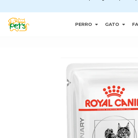
PERRO
GATO
F