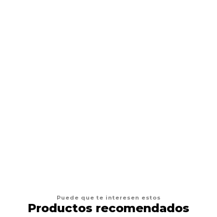
AFP
Juguetes Gato AFP Furry Fluffer Ball
$4.900
AGREGAR AL CARRO
Puede que te interesen estos
Productos recomendados