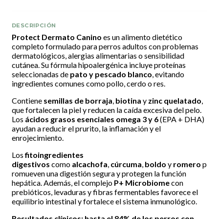
DESCRIPCIÓN
Protect Dermato Canino
es un alimento dietético
completo formulado para perros adultos con problemas
dermatológicos, alergias alimentarias o sensibilidad
cutánea. Su fórmula hipoalergénica incluye proteínas
seleccionadas de
pato y pescado blanco
, evitando
ingredientes comunes como pollo, cerdo o res.
Contiene
semillas de borraja
,
biotina
y
zinc quelatado
,
que fortalecen la piel y reducen la caída excesiva del pelo.
Los
ácidos grasos esenciales omega 3 y 6
(EPA + DHA)
ayudan a reducir el prurito, la inflamación y el
enrojecimiento.
Los
fitoingredientes
digestivos
como
alcachofa
,
cúrcuma
,
boldo
y
romero
p
romueven una digestión segura y protegen la función
hepática. Además, el complejo
P+ Microbiome
con
prebióticos, levaduras y fibras fermentables favorece el
equilibrio intestinal y fortalece el sistema inmunológico.
Resultados clínicos: hasta el 84% de los perros con