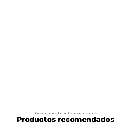
PROPLAN
Proplan Perro Adulto Raza Mediana 12kg
$53.900
VER OPCIONES
Puede que te interesen estos
Productos recomendados