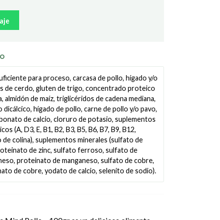
aje
TO
ficiente para proceso, carcasa de pollo, hígado y/o
as de cerdo, gluten de trigo, concentrado proteico
, almidón de maíz, triglicéridos de cadena mediana,
 dicálcico, hígado de pollo, carne de pollo y/o pavo,
rbonato de calcio, cloruro de potasio, suplementos
icos (A, D3, E, B1, B2, B3, B5, B6, B7, B9, B12,
 de colina), suplementos minerales (sulfato de
roteinato de zinc, sulfato ferroso, sulfato de
eso, proteinato de manganeso, sulfato de cobre,
ato de cobre, yodato de calcio, selenito de sodio).