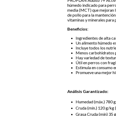
PROPLAN Adulto 7+ Active 
húmedo indicado para perro
media (MCT) que mejoran la
de pollo para la mantención
vitaminas y minerales para 
Beneficios
:
Ingredientes de alta ca
Un alimento húmedo es
Incluye todos los nutr
Menos carbohidratos p
Hay variedad de textur
Útil en perros con frag
Estimula en consumo en
Promueve una mejor hi
Análisis Garantizado:
Humedad (máx.) 780 g
Cruda (mín.) 120 g/kg
Grasa Cruda (mín) 35 