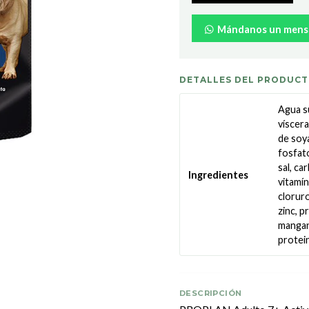
Mándanos un mens
DETALLES DEL PRODUC
Agua su
víscer
de soya
fosfato
sal, ca
Ingredientes
vitamín
cloruro
zinc, p
mangan
protein
DESCRIPCIÓN