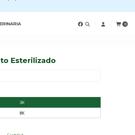
ERINARIA
0
o Esterilizado
3K
8K