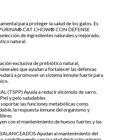
amental para proteger la salud de los gatos. Es
amos PURINA® CAT CHOW® CON DEFENSE
elección de ingredientes naturales y mejorado,
tico natural.
ción exclusiva de prebiótico natural,
 minerales que ayudan a fortalecer las defensas
ayudará a promover un sistema inmune fuerte para
nico.
TSPP) Ayuda a reducir elcómulo de sarro.
el y pelo saludables
oportar las funciones metabólicas como
udable, la respuesta inmune del organismo y
libres
 con el mantenimiento de huesos fuertes y las
LANCEADOS Ayudan al mantenimiento del
, contribuyendo con la salud del tracto urinario