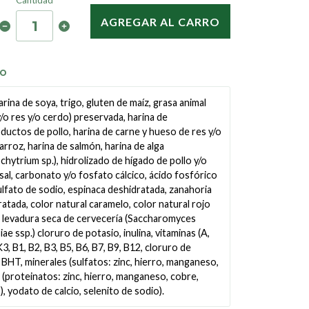
Cantidad
AGREGAR AL CARRO
TO
arina de soya, trigo, gluten de maíz, grasa animal
y/o res y/o cerdo) preservada, harina de
uctos de pollo, harina de carne y hueso de res y/o
arroz, harina de salmón, harina de alga
chytrium sp.), hidrolizado de hígado de pollo y/o
sal, carbonato y/o fosfato cálcico, ácido fosfórico
ulfato de sodio, espinaca deshidratada, zanahoria
atada, color natural caramelo, color natural rojo
, levadura seca de cervecería (Saccharomyces
iae ssp.) cloruro de potasio, inulina, vitaminas (A,
K3, B1, B2, B3, B5, B6, B7, B9, B12, cloruro de
, BHT, minerales (sulfatos: zinc, hierro, manganeso,
 (proteinatos: zinc, hierro, manganeso, cobre,
), yodato de calcio, selenito de sodio).