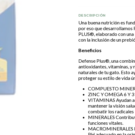
DESCRIPCIÓN
Una buena nutrición es fund
por eso que desarroll
PLUS®, elaborado con una s
con la inclusión de un prebió
Beneficios
Defense Plus®, una combina
antioxidantes, vitaminas, y
naturales de tu gato. Esto 
proteger su estilo de vida ú
COMPUESTO MINERAL (
ZINC Y OMEGA 6 Y 3 Pi
VITAMINAS Ayudan a s
mantener la visión sal
combatir los radicales 
MINERALES Contribuyen
funciones vitales.
MACROMINERALES BA
PH adecuado en la orina