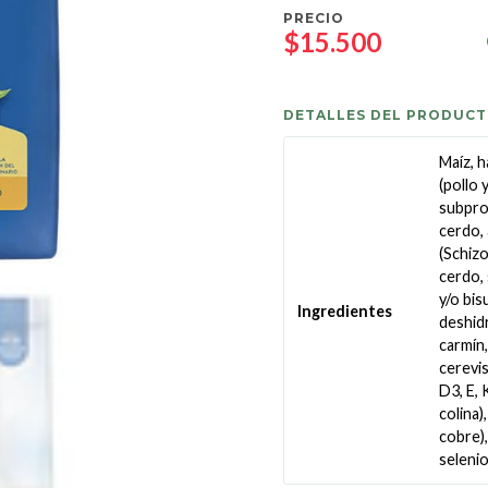
PRECIO
$15.500
DETALLES DEL PRODUC
Maíz, h
(pollo 
subprod
cerdo, 
(Schizo
cerdo, 
y/o bis
Ingredientes
deshidr
carmín
cerevis
D3, E, 
colina)
cobre),
selenio