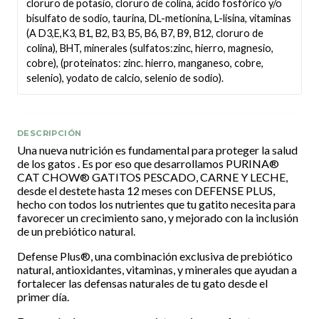
cloruro de potasio, cloruro de colina, ácido fosfórico y/o
bisulfato de sodio, taurina, DL-metionina, L-lisina, vitaminas
(A D3,E,K3, B1, B2, B3, B5, B6, B7, B9, B12, cloruro de
colina), BHT, minerales (sulfatos:zinc, hierro, magnesio,
cobre), (proteinatos: zinc. hierro, manganeso, cobre,
selenio), yodato de calcio, selenio de sodio).
DESCRIPCIÓN
Una nueva nutrición es fundamental para proteger la salud
de los gatos . Es por eso que desarrollamos PURINA®
CAT CHOW® GATITOS PESCADO, CARNE Y LECHE,
desde el destete hasta 12 meses con DEFENSE PLUS,
hecho con todos los nutrientes que tu gatito necesita para
favorecer un crecimiento sano, y mejorado con la inclusión
de un prebiótico natural.
Defense Plus®, una combinación exclusiva de prebiótico
natural, antioxidantes, vitaminas, y minerales que ayudan a
fortalecer las defensas naturales de tu gato desde el
primer día.