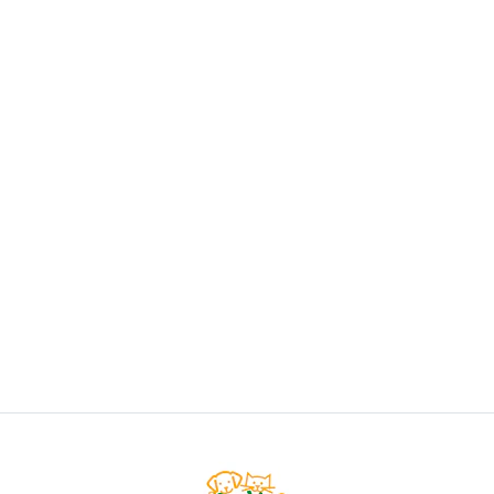
CAT CHOW
Cat Chow Adulto Delimix
Desde
$15.500
VER OPCIONES