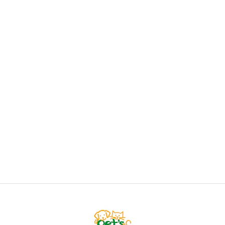
PAWISE
Pawise Vivid Life Juguete
Desde
$6.500
VER OPCIONES