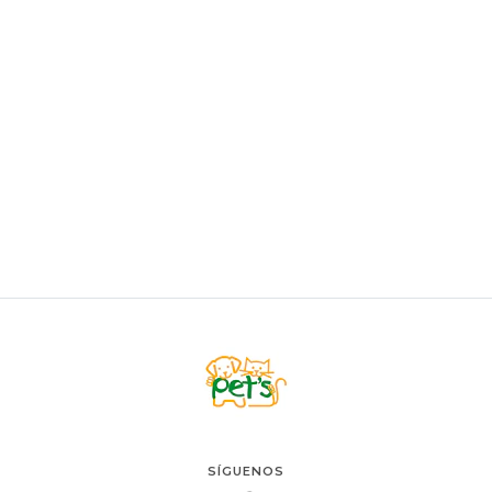
PAWISE
Pawise Vivid Life Juguete
Desde
$6.500
VER OPCIONES
SÍGUENOS