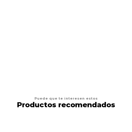
PAWISE
Pawise Cama Rayas
$13.500
VER OPCIONES
Puede que te interesen estos
Productos recomendados