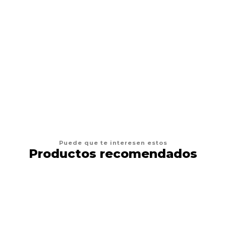
DRAG PHARMA
Drag Pharma Alerdrag
$12.900
VER OPCIONES
Puede que te interesen estos
Productos recomendados