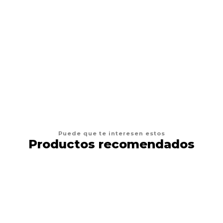
BAM BONES
Snack Perro Bam Bones Beef
$9.900
VER OPCIONES
Puede que te interesen estos
Productos recomendados