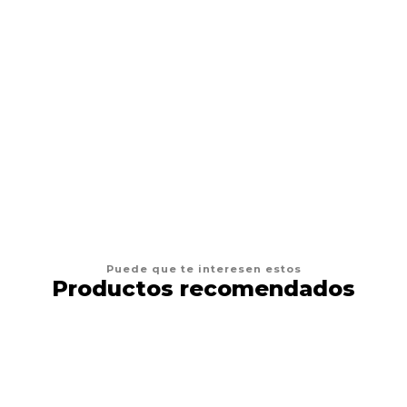
DRAG PHARMA
Drag Pharma Alerdrag
$12.900
VER OPCIONES
Puede que te interesen estos
Productos recomendados