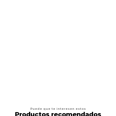
BAM BONES
Snack Perro Bam Bones Beef
$9.900
VER OPCIONES
Puede que te interesen estos
Productos recomendados