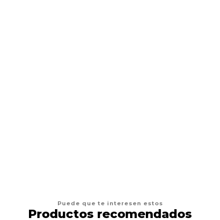
DRAG PHARMA
Drag Pharma Alerdrag
$12.900
VER OPCIONES
Puede que te interesen estos
Productos recomendados