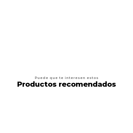
AFP
Juguetes Gato AFP Furry Fluffer Ball
$4.900
AGREGAR AL CARRO
Puede que te interesen estos
Productos recomendados