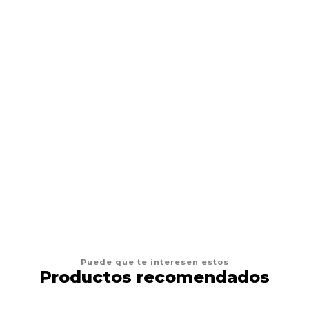
DRAG PHARMA
Drag Pharma Alerdrag
$12.900
VER OPCIONES
Puede que te interesen estos
Productos recomendados