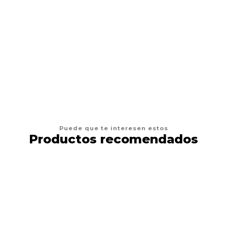
ACANA
Acana Perro Adult Light & Fit
Desde
$22.900
VER OPCIONES
Puede que te interesen estos
Productos recomendados