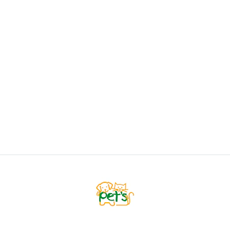
BARK BONE
Snack Perro Bark Bone Wish Peanut
Desde
$9.900
VER OPCIONES