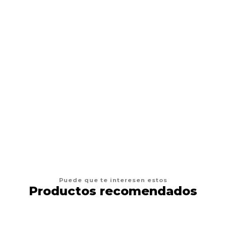
BAM BONES
Snack Perro Bam Bones Bacon
Desde
$4.900
VER OPCIONES
Puede que te interesen estos
Productos recomendados