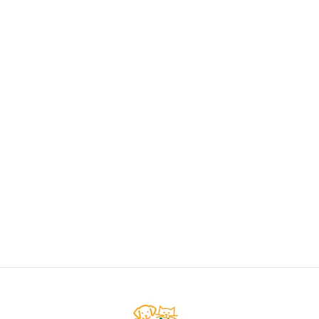
DOG FEST
Snack Perro Dog Fest Chicken Fillet
$4.900
VER OPCIONES